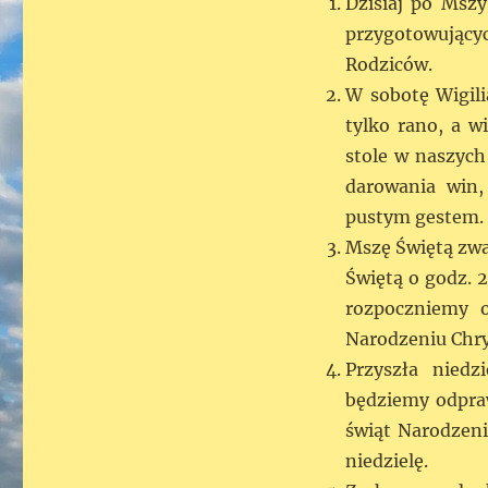
Dzisiaj po Mszy
przygotowujący
Rodziców.
W sobotę Wigil
tylko rano, a w
stole w naszych
darowania win,
pustym gestem.
Mszę Świętą zwa
Świętą o godz. 
rozpoczniemy 
Narodzeniu Chry
Przyszła niedz
będziemy odpraw
świąt Narodzeni
niedzielę.