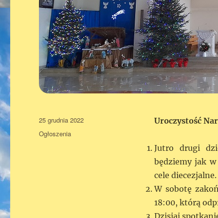
Data
25 grudnia 2022
Uroczystość Na
publikacji
Kategorie
Ogłoszenia
Jutro drugi dz
będziemy jak w 
cele diecezjalne.
W sobotę zakoń
18:00, którą odp
Dzisiaj spotkani