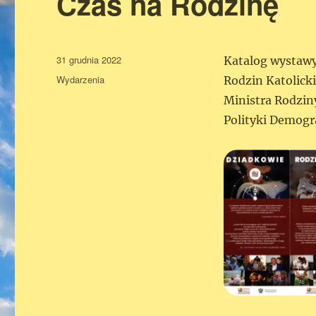
Czas na Rodzinę
Data
31 grudnia 2022
Katalog wystawy
publikacji
Kategorie
Wydarzenia
Rodzin Katolick
Ministra Rodzin
Polityki Demogr