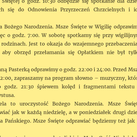
 Świętej o godz. 10:30 odbędzie się spotkanie dla dzie
ch się do Odnowienia Przyrzeczeń Chrzcielnych i i
ia Bożego Narodzenia. Msze Święte w Wigilię odprawi
ięc o godz. 7:00. W sobotę spotkamy się przy wigilijn
 rodzinach. Jest to okazja do wzajemnego przebaczenia
 aby obrzęd przełamania się Opłatkiem nie był tyl
ną Pasterką odprawimy o godz. 22:00 i 24:00. Przed Ms
22:00, zapraszamy na program słowno – muzyczny, któ
o godz. 21:30 śpiewem kolęd i fragmentami tekstu
stusa.
iela to uroczystość Bożego Narodzenia. Msze Świę
iać jak w każdą niedzielę, a w poniedziałek drugi dzi
a Pańskiego. Msze Święte odprawiać będziemy też jak