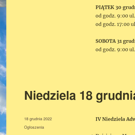
PIĄTEK 30 grud
od godz. 9:00 ul.
od godz. 17:00 u
SOBOTA 31 grud
od godz. 9:00 ul
Niedziela 18 grudni
Data
18 grudnia 2022
IV Niedziela Ad
publikacji
Kategorie
Ogłoszenia