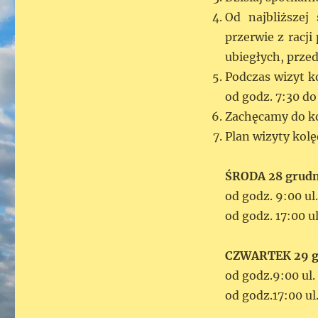
Od najbliższej
przerwie z racj
ubiegłych, prze
Podczas wizyt k
od godz. 7:30 do
Zachęcamy do kor
Plan wizyty kol
ŚRODA 28 grudn
od godz. 9:00 ul
od godz. 17:00 u
CZWARTEK 29 g
od godz.9:00 ul.
od godz.17:00 ul