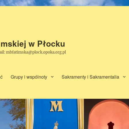
timskiej w Płocku
mail: mbfatimska@plock.opoka.org.pl
ęć
Grupy i wspólnoty
Sakramenty i Sakramentalia