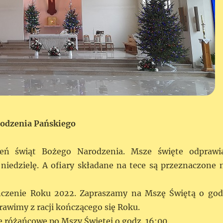
rodzenia Pańskiego
ień świąt Bożego Narodzenia. Msze święte odprawi
niedzielę. A ofiary składane na tece są przeznaczone 
czenie Roku 2022. Zapraszamy na Mszę Świętą o god
rawimy z racji kończącego się Roku.
e różańcowe po Mszy Świętej o godz. 16:00.