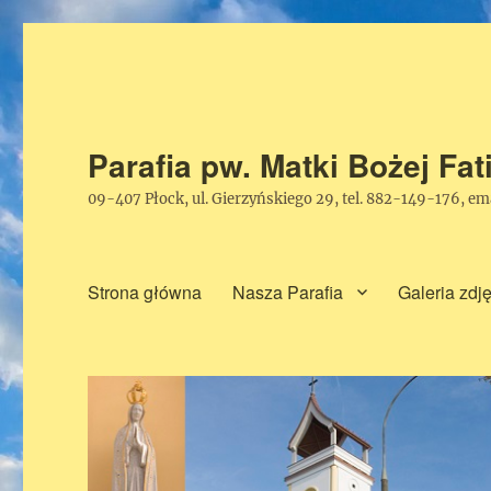
Parafia pw. Matki Bożej Fa
09-407 Płock, ul. Gierzyńskiego 29, tel. 882-149-176, e
Strona główna
Nasza Parafia
Galeria zdj