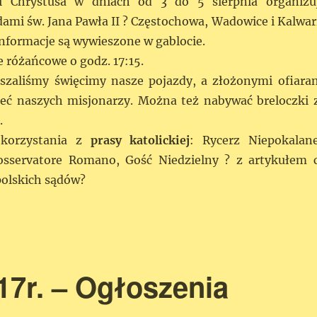
i Chrystusa w dniach od 3 do 5 sierpnia organizu
dami św. Jana Pawła II ? Częstochowa, Wadowice i Kalwar
nformacje są wywieszone w gablocie.
e różańcowe o godz. 17:15.
łaszaliśmy święcimy nasze pojazdy, a złożonymi ofiara
ć naszych misjonarzy. Można też nabywać breloczki 
.
korzystania z
prasy katolickiej
: Rycerz Niepokalane
?osservatore Romano, Gość Niedzielny ? z artykułem 
polskich sądów?
017r. – Ogłoszenia