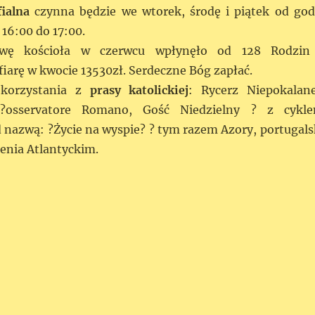
fialna
czynna będzie we wtorek, środę i piątek od god
 16:00 do 17:00.
wę kościoła w czerwcu wpłynęło od 128 Rodzin
iarę w kwocie 13530zł. Serdeczne Bóg zapłać.
korzystania z
prasy katolickiej
: Rycerz Niepokalane
 L?osservatore Romano, Gość Niedzielny ? z cykl
nazwą: ?Życie na wyspie? ? tym razem Azory, portugals
cenia Atlantyckim.