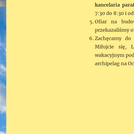
kancelaria para
7:30 do 8:30 i od
Ofiar na budo
przekazaliśmy of
Zachęcamy do 
Miłujcie się,
wakacyjnym pod 
archipelag na O