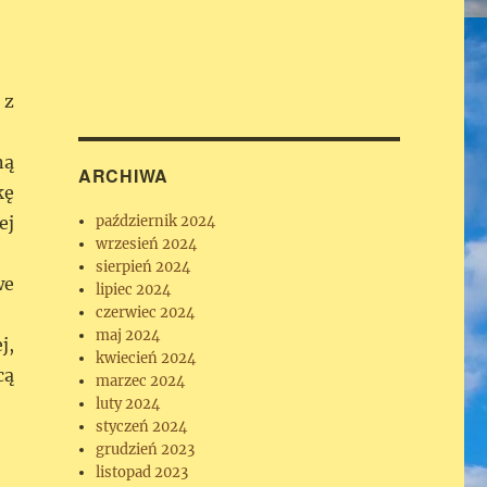
 z
ną
ARCHIWA
kę
ej
październik 2024
wrzesień 2024
sierpień 2024
we
lipiec 2024
czerwiec 2024
maj 2024
j,
kwiecień 2024
cą
marzec 2024
luty 2024
styczeń 2024
grudzień 2023
listopad 2023