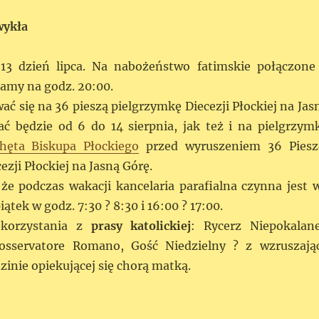
wykła
13 dzień lipca. Na nabożeństwo fatimskie połączone
zamy na godz. 20:00.
ć się na 36 pieszą pielgrzymkę Diecezji Płockiej na Jas
ać będzie od 6 do 14 sierpnia, jak też i na pielgrzym
hęta Biskupa Płockiego
przed wyruszeniem 36 Piesz
ezji Płockiej na Jasną Górę.
e podczas wakacji kancelaria parafialna czynna jest 
iątek w godz. 7:30 ? 8:30 i 16:00 ? 17:00.
korzystania z
prasy katolickiej
: Rycerz Niepokalane
L?osservatore Romano, Gość Niedzielny ? z wzruszają
zinie opiekującej się chorą matką.