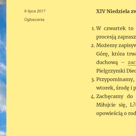
Data
9 lipca 2017
XIV Niedziela z
publikacji
Kategorie
Ogłoszenia
W czwartek to 
procesją zapras
Możemy zapisywa
Górę, która trw
duchową –
zac
Pielgrzymki Diec
Przypominamy, ż
wtorek, środę i p
Zachęcamy do 
Miłujcie się, 
opowieścią o rod