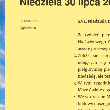
Niedziela 30 lipca 
Data
30 lipca 2017
XVII Niedziela 
publikacji
Kategorie
Ogłoszenia
Za tydzień pie
Najświętszego 
asystę procesyjn
Zbliża się sie
udających się
pielgrzymkę pie
niedzielę, ale t
W tym tygodniu
Msze Święte o go
We wtorek po Ms
budowy naszego 