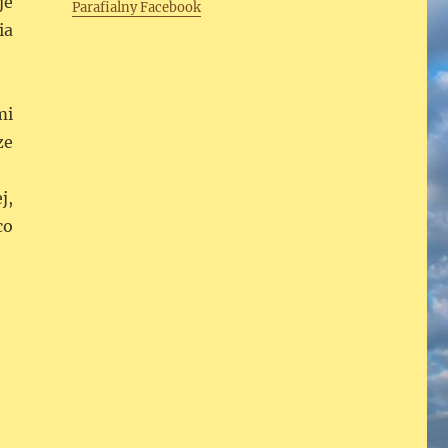
je
Parafialny Facebook
ia
mi
ze
j,
co