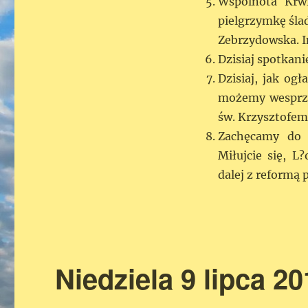
Wspólnota Krw
pielgrzymkę śla
Zebrzydowska. I
Dzisiaj spotkani
Dzisiaj, jak og
możemy wesprze
św. Krzysztofem
Zachęcamy do 
Miłujcie się, L
dalej z reformą 
Niedziela 9 lipca 2