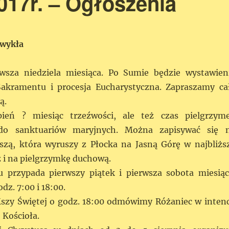
2017r. – Ogłoszenia
zwykła
rwsza niedziela miesiąca. Po Sumie będzie wystawien
Sakramentu i procesja Eucharystyczna. Zapraszamy ca
ą.
rpień ? miesiąc trzeźwości, ale też czas pielgrzym
 do sanktuariów maryjnych. Można zapisywać się 
szą, która wyruszy z Płocka na Jasną Górę w najbliżs
eż i na pielgrzymkę duchową.
 przypada pierwszy piątek i pierwsza sobota miesiąc
dz. 7:00 i 18:00.
zy Świętej o godz. 18:00 odmówimy Różaniec w intenc
Kościoła.