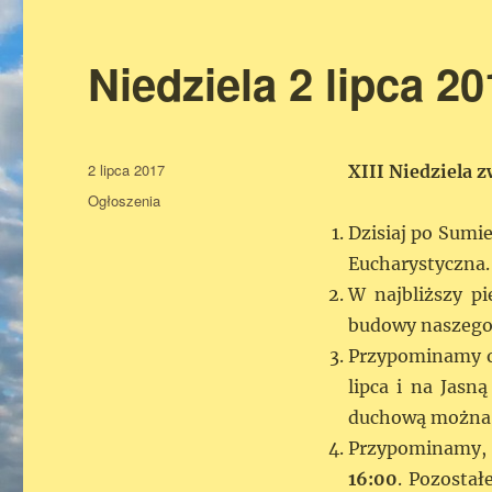
Niedziela 2 lipca 2
Data
2 lipca 2017
XIII Niedziela 
publikacji
Kategorie
Ogłoszenia
Dzisiaj po Sumi
Eucharystyczna.
W najbliższy p
budowy naszego 
Przypominamy o 
lipca i na Jasn
duchową można za
Przypominamy,
16:00
. Pozostał