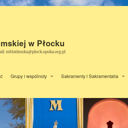
timskiej w Płocku
mail: mbfatimska@plock.opoka.org.pl
ęć
Grupy i wspólnoty
Sakramenty i Sakramentalia