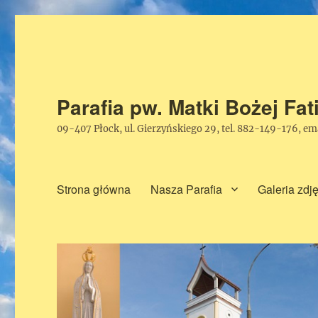
Parafia pw. Matki Bożej Fa
09-407 Płock, ul. Gierzyńskiego 29, tel. 882-149-176, e
Strona główna
Nasza Parafia
Galeria zdj