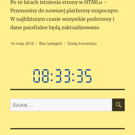
Po 10 latach istnienia strony w HTMLu –
Przenosiny do nowszej platformy rozpoczęte.
W najbliższym czasie wszystkie podstrony i
dane parafialne będą zaktualizowane.
Data
16 maja 2016
Kategorie
Bez kategorii
Dodaj komentarz
do
publikacji
Witaj,
WordPressie!
SZU
Szukaj: