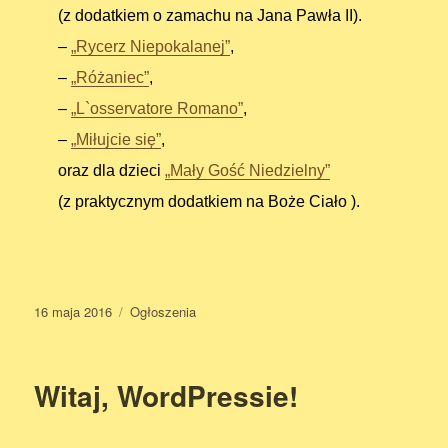
(z dodatkiem o zamachu na Jana Pawła II).
–
„Rycerz Niepokalanej”
,
–
„Różaniec”
,
–
„L`osservatore Romano”
,
–
„Miłujcie się”
,
oraz dla dzieci
„Mały Gość Niedzielny”
(z praktycznym dodatkiem na Boże Ciało ).
Data
16 maja 2016
Kategorie
Ogłoszenia
publikacji
Witaj, WordPressie!