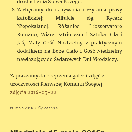
do słuchania Słowa Bożego.
Zachęcamy do nabywania i czytania
prasy
katolickiej
: Miłujcie się, Rycerz
Niepokalanej, Różaniec, L?osservatore
Romano, Wiara Patriotyzm i Sztuka, Ola i
Jaś, Mały Gość Niedzielny z praktycznym
dodatkiem na Boże Ciało i Gość Niedzielny
nawiązujący do Światowych Dni Młodzieży.
Zapraszamy do obejrzenia galerii zdjęć z
uroczystości Pierwszej Komunii Świętej –
zdjęcia 2016-05-22
.
Data
22 maja 2016
Kategorie
Ogłoszenia
publikacji