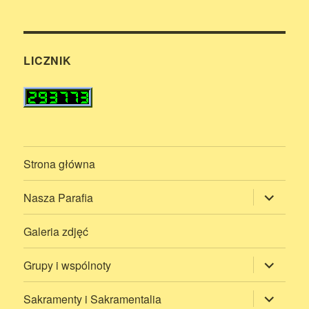
LICZNIK
Strona główna
rozwiń
Nasza Parafia
menu
potomne
Galeria zdjęć
rozwiń
Grupy i wspólnoty
menu
potomne
rozwiń
Sakramenty i Sakramentalia
menu