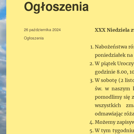
Ogłoszenia
Data
26 października 2024
XXX Niedziela 
publikacji
Kategorie
Ogłoszenia
Nabożeństwa róż
poniedziałek na 
W piątek Uroczy
godzinie 8.00, 10
W sobotę (2 lis
św. w naszym ko
pomodlimy się z
wszystkich zm
odmawiając różan
Możemy zapisywa
W tym tygodniu 