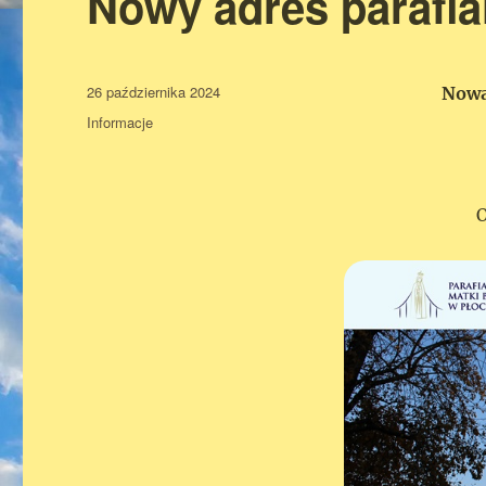
Nowy adres parafial
Data
26 października 2024
Nowa
publikacji
Kategorie
Informacje
O