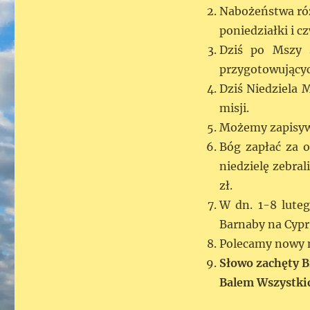
Nabożeństwa róż
poniedziałki i c
Dziś po Mszy ś
przygotowujących
Dziś Niedziela 
misji.
Możemy zapisywa
Bóg zapłać za o
niedzielę zebra
zł.
W dn. 1-8 luteg
Barnaby na Cypr.
Polecamy nowy n
Słowo zachęty 
Balem Wszystki