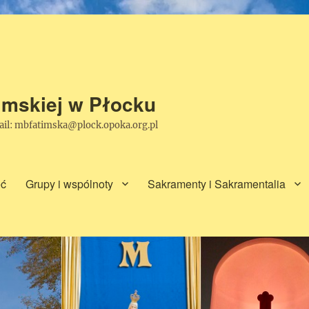
timskiej w Płocku
mail: mbfatimska@plock.opoka.org.pl
ęć
Grupy i wspólnoty
Sakramenty i Sakramentalia