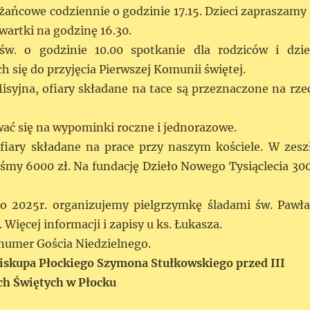
ańcowe codziennie o godzinie 17.15. Dzieci zapraszamy
zwartki na godzinę 16.30.
w. o godzinie 10.00 spotkanie dla rodziców i dzie
 się do przyjęcia Pierwszej Komunii świętej.
Misyjna, ofiary składane na tace są przeznaczone na rze
ć się na wypominki roczne i jednorazowe.
fiary składane na prace przy naszym kościele. W zesz
liśmy 6000 zł. Na fundację Dzieło Nowego Tysiąclecia 30
o 2025r. organizujemy pielgrzymkę śladami św. Pawła
 Więcej informacji i zapisy u ks. Łukasza.
umer Gościa Niedzielnego.
Biskupa Płockiego Szymona Stułkowskiego
przed III
ch Świętych w Płocku