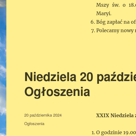
Mszy św. o 18
Maryi.
Bóg zapłać na of
Polecamy nowy n
Niedziela 20 paździ
Ogłoszenia
Data
20 października 2024
XXIX Niedziela 
publikacji
Kategorie
Ogłoszenia
O godzinie 19.0