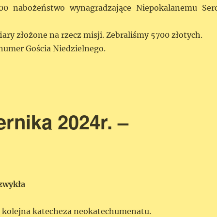
.00 nabożeństwo wynagradzające Niepokalanemu Ser
iary złożone na rzecz misji. Zebraliśmy 5700 złotych.
umer Gościa Niedzielnego.
ernika 2024r. –
zwykła
0 kolejna katecheza neokatechumenatu.