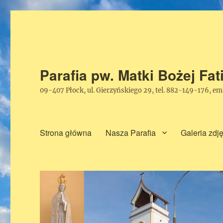
Parafia pw. Matki Bożej Fa
09-407 Płock, ul. Gierzyńskiego 29, tel. 882-149-176, e
Strona główna
Nasza Parafia
Galeria zdj